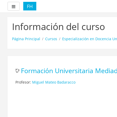
FH
Panel lateral
Salta
al
Información del curso
contenido
principal
Página Principal
Cursos
Especialización en Docencia Uni
Formación Universitaria Mediad
Profesor:
Miguel Mateo Badaracco