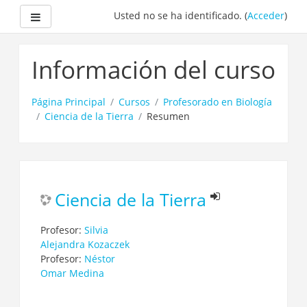
Panel lateral
Usted no se ha identificado. (
Acceder
)
Salta
al
Información del curso
contenido
principal
Página Principal
Cursos
Profesorado en Biología
Ciencia de la Tierra
Resumen
Ciencia de la Tierra
Profesor:
Silvia
Alejandra Kozaczek
Profesor:
Néstor
Omar Medina