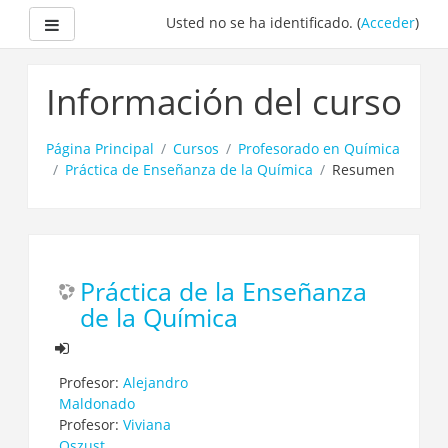
Panel lateral
Usted no se ha identificado. (
Acceder
)
Salta
al
Información del curso
contenido
principal
Página Principal
Cursos
Profesorado en Química
Práctica de Enseñanza de la Química
Resumen
Práctica de la Enseñanza
de la Química
Profesor:
Alejandro
Maldonado
Profesor:
Viviana
Oszust